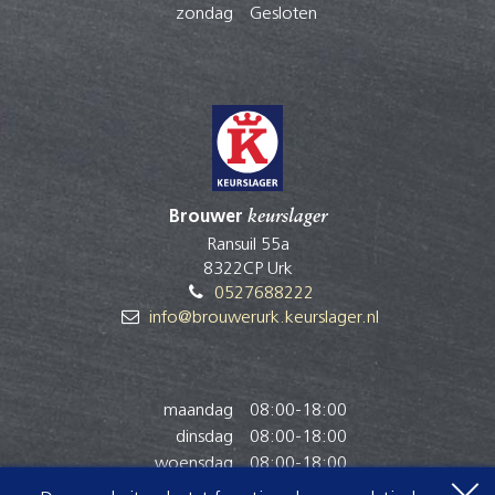
zondag
Gesloten
Brouwer
keurslager
Ransuil 55a
8322CP Urk
0527688222
info@brouwerurk.keurslager.nl
maandag
08:00
-
18:00
dinsdag
08:00
-
18:00
woensdag
08:00
-
18:00
donderdag
08:00
-
18:00