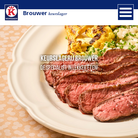
Brouwer
keurslager
Keurslagerij Brouwer
Dé specialist in lekker eten!