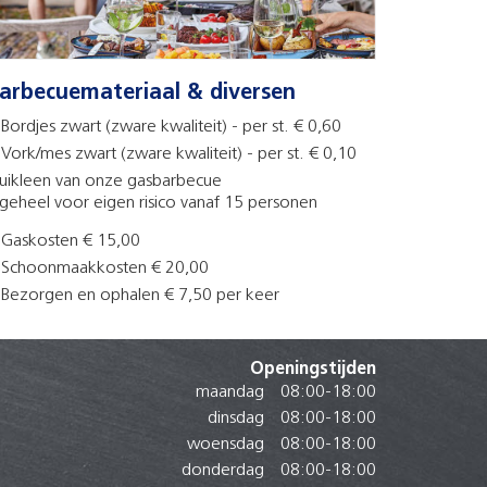
arbecuemateriaal & diversen
Bordjes zwart (zware kwaliteit) - per st. € 0,60
Vork/mes zwart (zware kwaliteit) - per st. € 0,10
ruikleen van onze gasbarbecue
 geheel voor eigen risico vanaf 15 personen
Gaskosten € 15,00
Schoonmaakkosten € 20,00
Bezorgen en ophalen € 7,50 per keer
Openingstijden
maandag
08:00
-
18:00
dinsdag
08:00
-
18:00
woensdag
08:00
-
18:00
donderdag
08:00
-
18:00