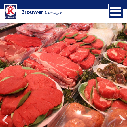
Brouwer
keurslager