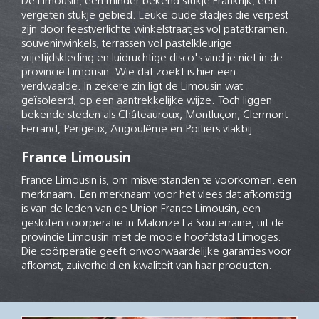
De Limousin, een minder bekend stukje Frankrijk, een
vergeten stukje gebied. Leuke oude stadjes die verpest
zijn door feestverlichte winkelstraatjes vol patatkramen,
souvenirwinkels, terrassen vol pastelkleurige
vrijetijdskleding en luidruchtige disco's vind je niet in de
provincie Limousin. Wie dat zoekt is hier een
verdwaalde. In zekere zin ligt de Limousin wat
geïsoleerd, op een aantrekkelijke wijze. Toch liggen
bekende steden als Châteauroux, Montluçon, Clermont
Ferrand, Perigeux, Angoulême en Poitiers vlakbij.
France Limousin
France Limousin is, om misverstanden te voorkomen, een
merknaam. Een merknaam voor het vlees dat afkomstig
is van de leden van de Union France Limousin, een
gesloten coörperatie in Malonze La Souterraine, uit de
provincie Limousin met de mooie hoofdstad Limoges.
Die coörperatie geeft onvoorwaardelijke garanties voor
afkomst, zuiverheid en kwaliteit van haar producten.