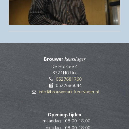
Brouwer
keurslager
De Hofstee 4
8321HG Urk
0527681760
0527686044
info@brouwerurk.keurslager.nl
Openingstijden
maandag
08:00
-
18:00
dinsdag
08:00
-
18:00